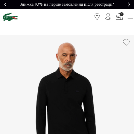
Знижка 10% на перше замовлення після реєстрації*
0
Легке
Потрібна
повернення
допомога?
Безкоштовна
Безпечна
доставка від
оплата
5000₴*