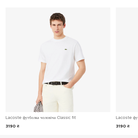
Lacoste футболка чоловіча Classic fit
Lacoste фу
3190 ₴
3190 ₴