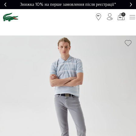
Знижка 10% на перше замовлення після реєстрації*
0
Легке
Потрібна
повернення
допомога?
Безкоштовна
Безпечна
доставка від
оплата
5000₴*