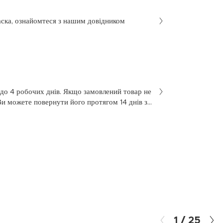
аска, ознайомтеся з нашим довідником
 до 4 робочих днів. Якщо замовлений товар не
Ви можете повернути його протягом 14 днів з
не був у використанні. Щоб здійснити
 у заяві на повернення, яку Ви отримали разом
 нашою службою підтримки клієнтів за
7 з понеділка по п’ятницю, з 10 до 18.
1
/
25