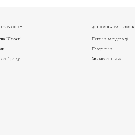
О “ЛАКОСТ”
ДОПОМОГА ТА ЗВ'ЯЗОК
упа “Лакост”
Питання та відповіді
ди
Повернення
хист бренду
Зв’язатися з нами