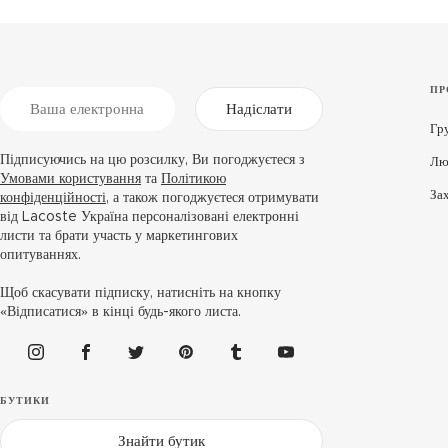
ПР
Надіслати
Гр
Підписуючись на цю розсилку, Ви погоджуєтеся з
Лю
Умовами користування
та
Політикою
За
конфіденційності
, а також погоджуєтеся отримувати
від Lacoste Україна персоналізовані електронні
листи та брати участь у маркетингових
опитуваннях.
Щоб скасувати підписку, натисніть на кнопку
«Відписатися» в кінці будь-якого листа.
БУТИКИ
Знайти бутик