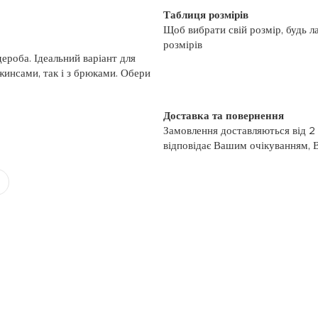
Таблиця розмірів
Щоб вибрати свій розмір, будь л
розмірів
ероба. Ідеальний варіант для
жинсами, так і з брюками. Обери
Доставка та повернення
Замовлення доставляються від 2
відповідає Вашим очікуванням, 
моменту отримання, якщо товар 
повернення, слідуйте інформації
із замовленням або зв’яжіться з
номером телефону: (044)-333-606