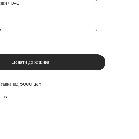
Темно-синій • 04L
р
Додати до кошика
ставка від 5000 uah
инах