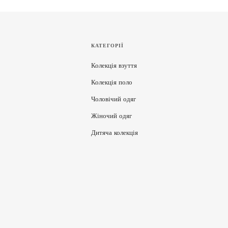
КАТЕГОРІЇ
Колекція взуття
Колекція поло
Чоловічий одяг
Жіночий одяг
Дитяча колекція