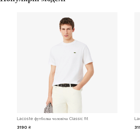
Lacoste футболка чоловіча Classic fit
La
3190 ₴
31