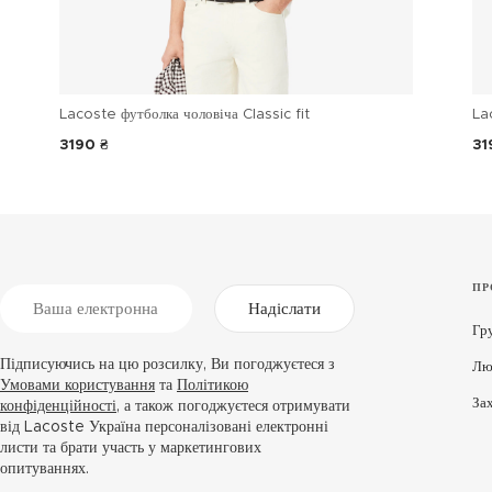
Lacoste футболка чоловіча Classic fit
La
3190 ₴
31
ПР
Надіслати
Гр
Підписуючись на цю розсилку, Ви погоджуєтеся з
Лю
Умовами користування
та
Політикою
За
конфіденційності
, а також погоджуєтеся отримувати
від Lacoste Україна персоналізовані електронні
листи та брати участь у маркетингових
опитуваннях.