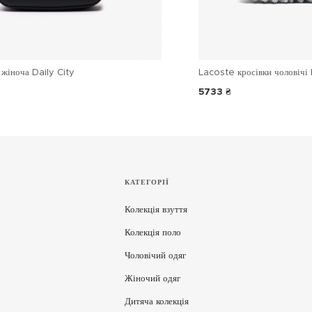
жіноча Daily City
Lacoste кросівки чоловічі 
5733 ₴
КАТЕГОРІЇ
Колекція взуття
Колекція поло
Чоловічий одяг
Жіночий одяг
Дитяча колекція