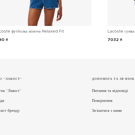
coste футболка жіноча Relaxed Fit
Lacoste сумка 
90 ₴
7032 ₴
О “ЛАКОСТ”
ДОПОМОГА ТА ЗВ'ЯЗОК
упа “Лакост”
Питання та відповіді
ди
Повернення
хист бренду
Зв’язатися з нами