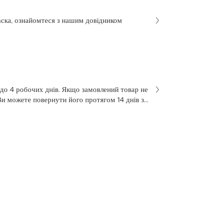
аска, ознайомтеся з нашим довідником
 до 4 робочих днів. Якщо замовлений товар не
Ви можете повернути його протягом 14 днів з
не був у використанні. Щоб здійснити
 у заяві на повернення, яку Ви отримали разом
 нашою службою підтримки клієнтів за
7 з понеділка по п’ятницю, з 10 до 18.