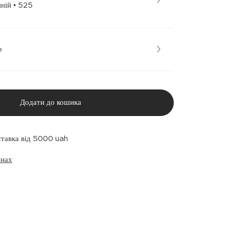
Темно-синій • 525
р
Додати до кошика
ставка від 5000 uah
инах