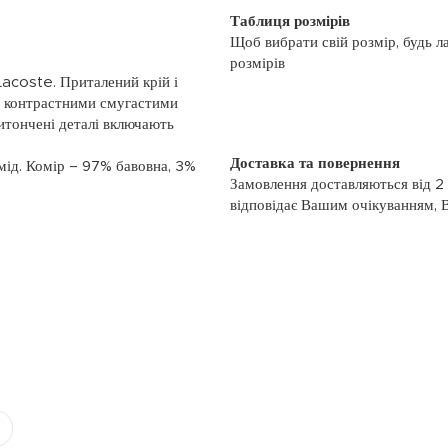
Таблиця розмірів
Щоб вибрати свій розмір, будь л
розмірів
Lacoste. Приталений крій і
з контрастними смугастими
витончені деталі включають
Доставка та повернення
мід. Комір – 97% бавовна, 3%
Замовлення доставляються від 2
відповідає Вашим очікуванням, 
моменту отримання, якщо товар 
повернення, слідуйте інформації
із замовленням або зв’яжіться з
номером телефону: (044)-333-606