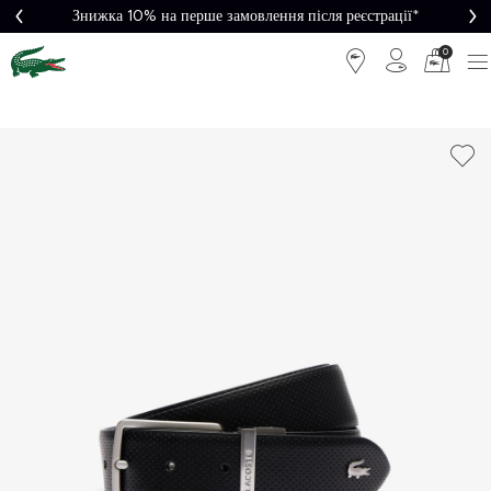
Знижка 10% на перше замовлення після реєстрації*
0
Легке
Потрібна
повернення
допомога?
Безкоштовна
Безпечна
доставка від
оплата
5000₴*