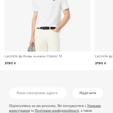
Lacoste футболка чоловіча Classic fit
Lacoste фу
3190 ₴
3190 ₴
Надіслати
Підписуючись на цю розсилку, Ви погоджуєтеся з
Умовами
користування
та
Політикою конфіденційності
, а також