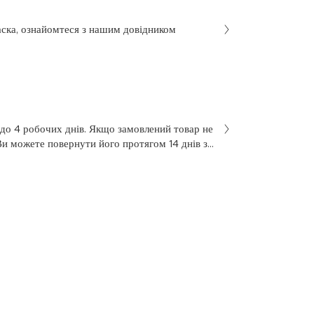
аска, ознайомтеся з нашим довідником
 до 4 робочих днів. Якщо замовлений товар не
Ви можете повернути його протягом 14 днів з
не був у використанні. Щоб здійснити
 у заяві на повернення, яку Ви отримали разом
 нашою службою підтримки клієнтів за
7 з понеділка по п’ятницю, з 10 до 18.