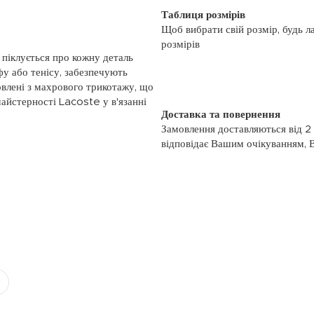
Таблиця розмірів
Щоб вибрати свій розмір, будь л
розмірів
 піклується про кожну деталь
фу або тенісу, забезпечують
овлені з махрового трикотажу, що
майстерності Lacoste у в'язанні
Доставка та повернення
Замовлення доставляються від 2
відповідає Вашим очікуванням, 
моменту отримання, якщо товар 
повернення, слідуйте інформації
із замовленням або зв’яжіться з
номером телефону: (044)-333-606