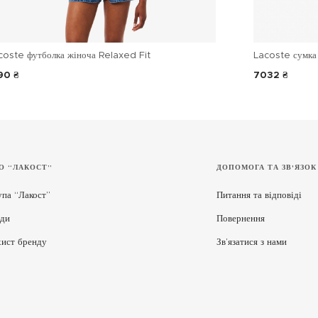
coste футболка жіноча Relaxed Fit
Lacoste сумка 
90 ₴
7032 ₴
О “ЛАКОСТ”
ДОПОМОГА ТА ЗВ'ЯЗОК
упа “Лакост”
Питання та відповіді
ди
Повернення
хист бренду
Зв’язатися з нами