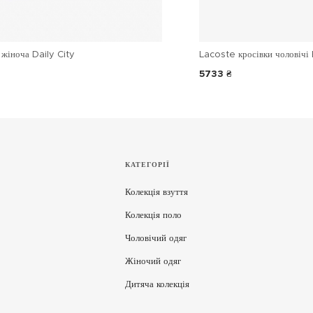
жіноча Daily City
Lacoste кросівки чоловічі 
5733 ₴
КАТЕГОРІЇ
Колекція взуття
Колекція поло
Чоловічий одяг
Жіночий одяг
Дитяча колекція