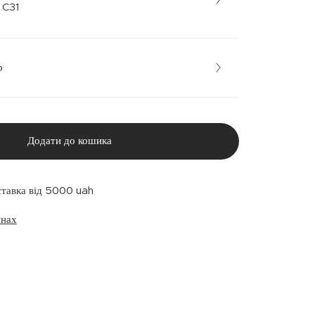
рний • C31
р
Додати до кошика
ставка від 5000 uah
инах