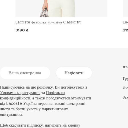
Lacoste футболка чоловіча Classic fit
La
3190 ₴
31
ПР
Надіслати
Гр
Підписуючись на цю розсилку, Ви погоджуєтеся з
Лю
Умовами користування
та
Політикою
За
конфіденційності
, а також погоджуєтеся отримувати
від Lacoste Україна персоналізовані електронні
листи та брати участь у маркетингових
опитуваннях.
Щоб скасувати підписку, натисніть на кнопку