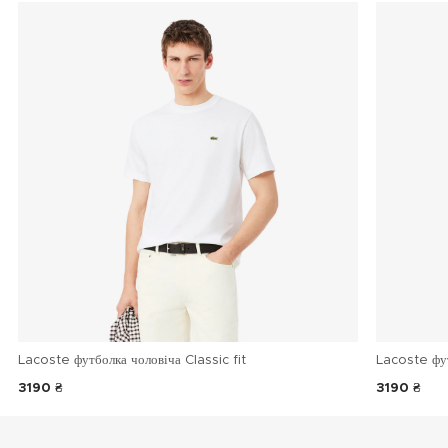
Lacoste футболка чоловіча Classic fit
Lacoste фу
3190 ₴
3190 ₴