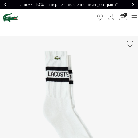
Знижка 10% на перше замовлення після реєстрації*
0
Легке
Потрібна
повернення
допомога?
Безкоштовна
Безпечна
доставка від
оплата
5000₴*