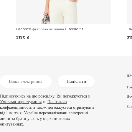
Lacoste футболка чоловіча Classic fit
La
3190 ₴
31
ПР
Надіслати
Гр
Підписуючись на цю розсилку, Ви погоджуєтеся з
Лю
Умовами користування
та
Політикою
За
конфіденційності
, а також погоджуєтеся отримувати
від Lacoste Україна персоналізовані електронні
листи та брати участь у маркетингових
опитуваннях.