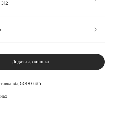
рний • 312
р
Додати до кошика
ставка від 5000 uah
инах