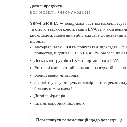
Деталі продукту
КОД МОДЕЛІ: 749CMA0021.312
Serve Slide 1.0 — невід’ємна частина колекції вз
та стилю завдяки конструкції з EVA та м’якій верхн
крокодилом. Ідеальний вибір для літа, доповнений
підошві.
Матеріал: верх - 100% поліуретан; підкладка -
поліестер; підошва - 93% EVA, 7% біологічно б
Легка конструкція з EVA та органічного EVA
Великий контрастний крокодил на верхній панелі
Брендування на підошві
Зверніть увагу: модель маломірна, тож рекоменд
більше, ніж зазвичай
Дизайн: Франція
Країна виробник: Індонезія
Переглянути рекомендації щодо догляду