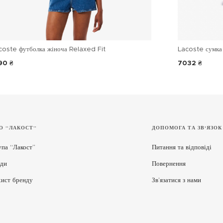
coste футболка жіноча Relaxed Fit
Lacoste сумка 
90 ₴
7032 ₴
О “ЛАКОСТ”
ДОПОМОГА ТА ЗВ'ЯЗОК
упа “Лакост”
Питання та відповіді
ди
Повернення
хист бренду
Зв’язатися з нами