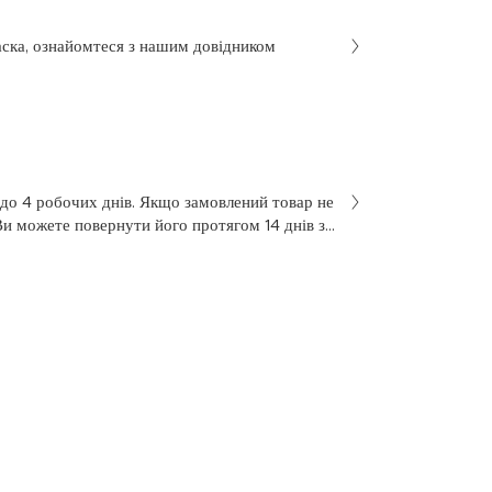
аска, ознайомтеся з нашим довідником
 до 4 робочих днів. Якщо замовлений товар не
Ви можете повернути його протягом 14 днів з
не був у використанні. Щоб здійснити
 у заяві на повернення, яку Ви отримали разом
 нашою службою підтримки клієнтів за
7 з понеділка по п’ятницю, з 10 до 18.