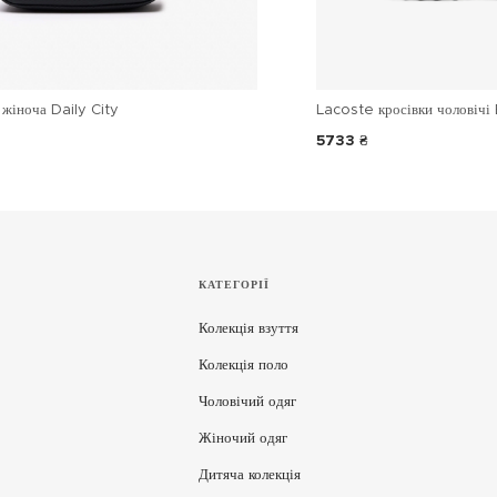
жіноча Daily City
Lacoste кросівки чоловічі 
5733 ₴
КАТЕГОРІЇ
Колекція взуття
Колекція поло
Чоловічий одяг
Жіночий одяг
Дитяча колекція