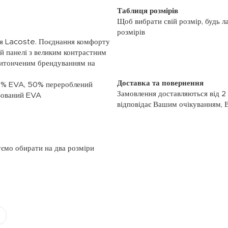
Таблиця розмірів
Щоб вибрати свій розмір, будь л
розмірів
уття Lacoste. Поєднання комфорту
ій панелі з великим контрастним
 витонченим брендуванням на
Доставка та повернення
 50% EVA, 50% перероблений
Замовлення доставляються від 2
азований EVA
відповідає Вашим очікуванням, 
моменту отримання, якщо товар 
повернення, слідуйте інформації
із замовленням або зв’яжіться з
номером телефону: (044)-333-606
уємо обирати на два розміри