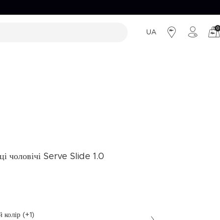
0
UA
льні пропозиції
ВИРОБИ ЗІ ШКІРИ
ВИРОБИ ЗІ ШКІРИ
Сумки
Сумки
Гаманці
Гаманці
Ремені
і чоловічі Serve Slide 1.0
 колір (+1)