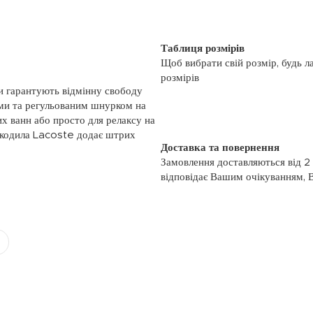
Таблиця розмірів
Щоб вибрати свій розмір, будь л
розмірів
и гарантують відмінну свободу
ями та регульованим шнурком на
них ванн або просто для релаксу на
окодила Lacoste додає штрих
Доставка та повернення
Замовлення доставляються від 2
відповідає Вашим очікуванням, 
моменту отримання, якщо товар 
повернення, слідуйте інформації
із замовленням або зв’яжіться з
номером телефону: (044)-333-606