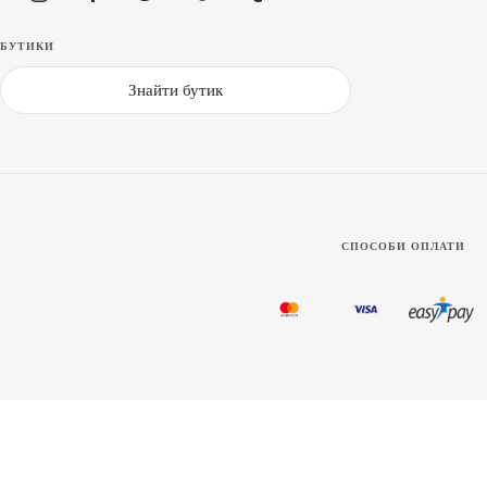
БУТИКИ
Знайти бутик
СПОСОБИ ОПЛАТИ
Карту сайту
|
Розмірна сітка
|
Політика конфіденційності
|
Публічна
Lacoste шорти для плавання чоловічі