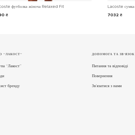
coste футболка жіноча Relaxed Fit
Lacoste сумка 
90 ₴
7032 ₴
О “ЛАКОСТ”
ДОПОМОГА ТА ЗВ'ЯЗОК
упа “Лакост”
Питання та відповіді
ди
Повернення
хист бренду
Зв’язатися з нами