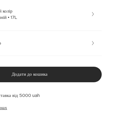
 колір
Темно-синій • 17L
р
Додати до кошика
ставка від 5000 uah
инах