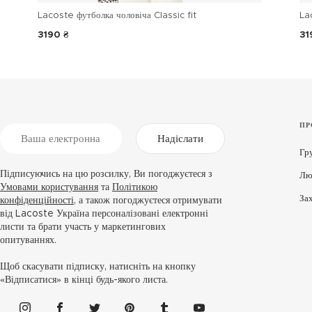
Lacoste футболка чоловіча Classic fit
La
3190 ₴
31
ПР
Надіслати
Гр
Підписуючись на цю розсилку, Ви погоджуєтеся з
Лю
Умовами користування
та
Політикою
За
конфіденційності
, а також погоджуєтеся отримувати
від Lacoste Україна персоналізовані електронні
листи та брати участь у маркетингових
опитуваннях.
Щоб скасувати підписку, натисніть на кнопку
«Відписатися» в кінці будь-якого листа.