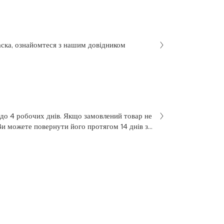
аска, ознайомтеся з нашим довідником
 до 4 робочих днів. Якщо замовлений товар не
Ви можете повернути його протягом 14 днів з
не був у використанні. Щоб здійснити
 у заяві на повернення, яку Ви отримали разом
 нашою службою підтримки клієнтів за
7 з понеділка по п’ятницю, з 10 до 18.