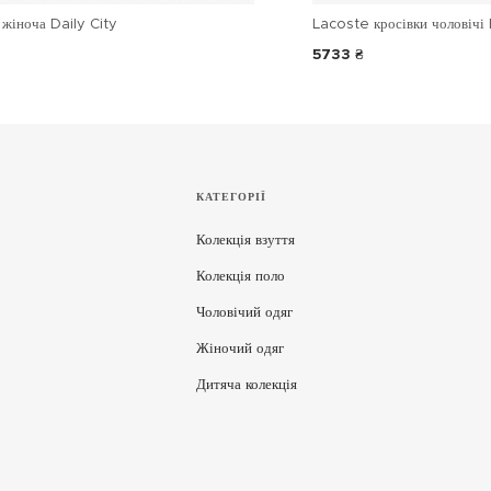
жіноча Daily City
Lacoste кросівки чоловічі 
5733 ₴
КАТЕГОРІЇ
Колекція взуття
Колекція поло
Чоловічий одяг
Жіночий одяг
Дитяча колекція