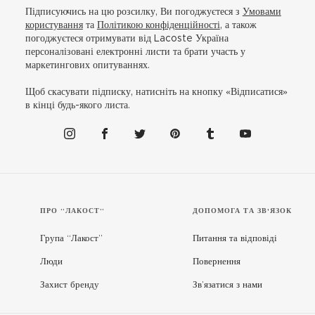
Підписуючись на цю розсилку, Ви погоджуєтеся з
Умовами
користування
та
Політикою конфіденційності
, а також
погоджуєтеся отримувати від Lacoste Україна
персоналізовані електронні листи та брати участь у
маркетингових опитуваннях.
Щоб скасувати підписку, натисніть на кнопку «Відписатися»
в кінці будь-якого листа.
ПРО “ЛАКОСТ”
ДОПОМОГА ТА ЗВ'ЯЗОК
Група “Лакост”
Питання та відповіді
Люди
Повернення
Захист бренду
Зв’язатися з нами