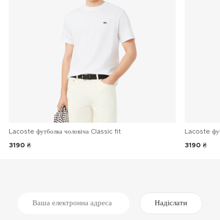
Lacoste футболка чоловіча Classic fit
Lacoste фу
3190 ₴
3190 ₴
Надіслати