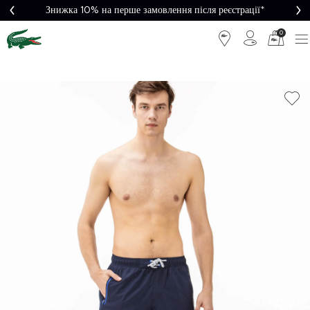
Знижка 10% на перше замовлення після реєстрації*
0
Легке
Потрібна
повернення
допомога?
Безкоштовна
Безпечна
доставка від
оплата
5000₴*