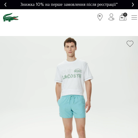
Знижка 10% на перше замовлення після реєстрації*
0
Легке
Потрібна
повернення
допомога?
Безкоштовна
Безпечна
доставка від
оплата
5000₴*