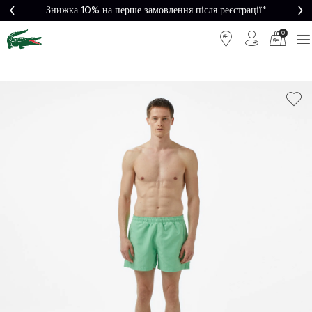
Знижка 10% на перше замовлення після реєстрації*
0
Легке
Потрібна
повернення
допомога?
Безкоштовна
Безпечна
доставка від
оплата
5000₴*