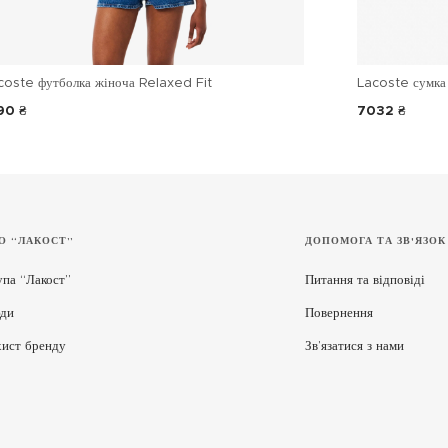
coste футболка жіноча Relaxed Fit
Lacoste сумка 
90 ₴
7032 ₴
О “ЛАКОСТ”
ДОПОМОГА ТА ЗВ'ЯЗОК
упа “Лакост”
Питання та відповіді
ди
Повернення
хист бренду
Зв’язатися з нами