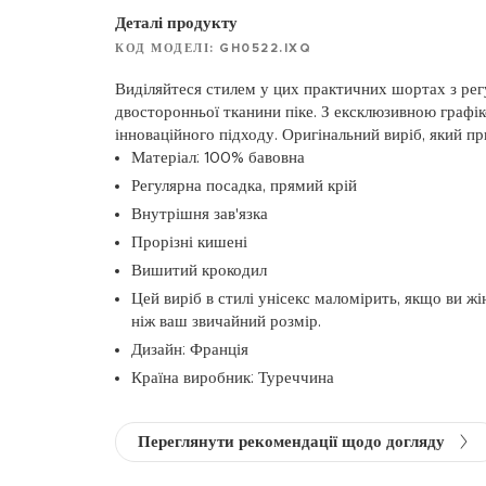
Деталі продукту
КОД МОДЕЛІ: GH0522.IXQ
Виділяйтеся стилем у цих практичних шортах з ре
двосторонньої тканини піке. З ексклюзивною графік
інноваційного підходу. Оригінальний виріб, який пр
Матеріал: 100% бавовна
Регулярна посадка, прямий крій
Внутрішня зав'язка
Прорізні кишені
Вишитий крокодил
Цей виріб в стилі унісекс маломірить, якщо ви жі
ніж ваш звичайний розмір.
Дизайн: Франція
Країна виробник: Туреччина
Переглянути рекомендації щодо догляду