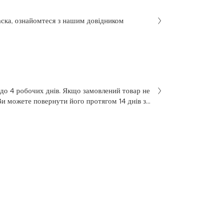
аска, ознайомтеся з нашим довідником
 до 4 робочих днів. Якщо замовлений товар не
Ви можете повернути його протягом 14 днів з
не був у використанні. Щоб здійснити
 у заяві на повернення, яку Ви отримали разом
 нашою службою підтримки клієнтів за
7 з понеділка по п’ятницю, з 10 до 18.