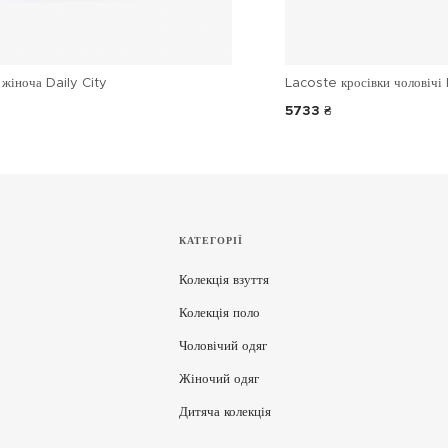
жіноча Daily City
Lacoste кросівки чоловічі 
5733 ₴
КАТЕГОРІЇ
Колекція взуття
Колекція поло
Чоловічий одяг
Жіночий одяг
Дитяча колекція