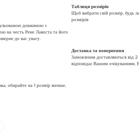
Таблиця розмірів
Щоб вибрати свій розмір, будь л
розмірів
гульованою довжиною з
ою на честь Рене Лакоста та його
иверне до вас увагу.
Доставка та повернення
Замовлення доставляються від 2
відповідає Вашим очікуванням, 
моменту отримання, якщо товар 
повернення, слідуйте інформації
із замовленням або зв’яжіться з
нка, обирайте на 1 розмір менше,
номером телефону: (044)-333-606