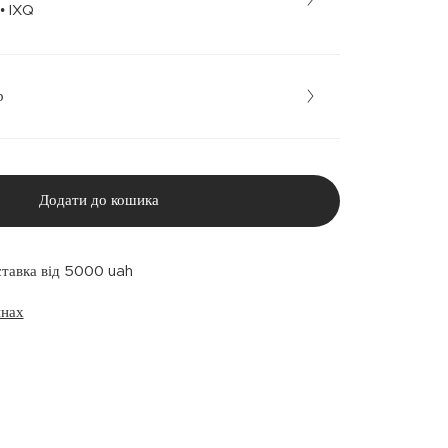
Бежевий • IXQ
р
Додати до кошика
ставка від 5000 uah
инах