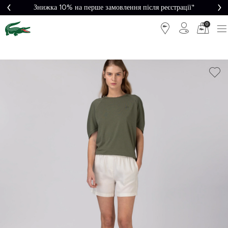
Знижка 10% на перше замовлення після реєстрації*
0
Легке
Потрібна
повернення
допомога?
Безкоштовна
Безпечна
доставка від
оплата
5000₴*