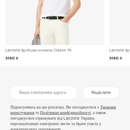
Lacoste футболка чоловіча Classic fit
Lacoste фу
3190 ₴
3190 ₴
Надіслати
Підписуючись на цю розсилку, Ви погоджуєтеся з
Умовами
користування
та
Політикою конфіденційності
, а також
погоджуєтеся отримувати від Lacoste Україна
персоналізовані електронні листи та брати участь у
маркетингових опитуваннях.