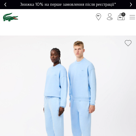
Знижка 10% на перше замовлення після реєстрації*
0
Легке
Потрібна
повернення
допомога?
Безкоштовна
Безпечна
доставка від
оплата
5000₴*