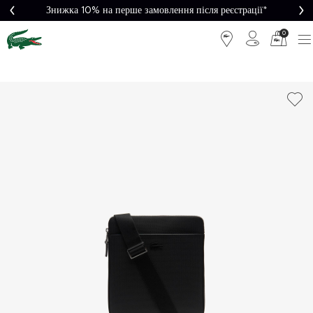
Знижка 10% на перше замовлення після реєстрації*
0
Легке
Потрібна
повернення
допомога?
Безкоштовна
Безпечна
доставка від
оплата
5000₴*