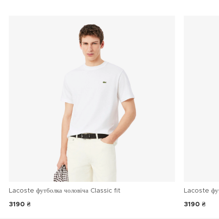
Lacoste футболка чоловіча Classic fit
Lacoste фу
3190 ₴
3190 ₴