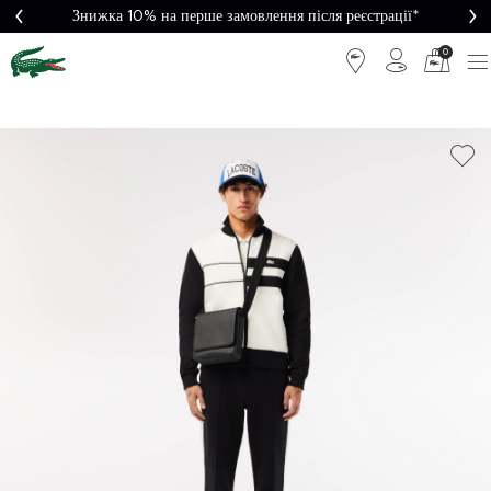
Знижка 10% на перше замовлення після реєстрації*
0
Легке
Потрібна
повернення
допомога?
Безкоштовна
Безпечна
доставка від
оплата
5000₴*