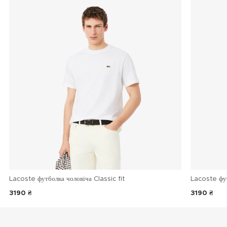
Lacoste футболка чоловіча Classic fit
Lacoste фу
3190 ₴
3190 ₴