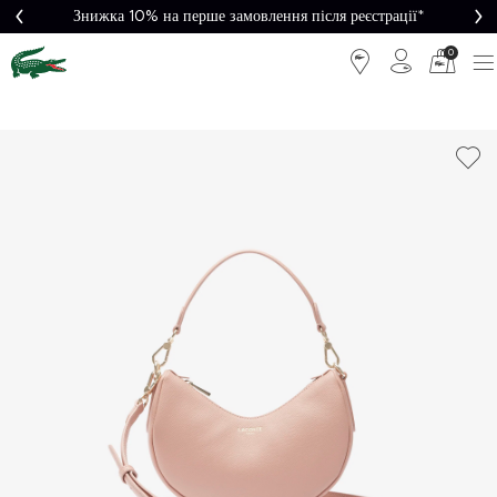
Знижка 10% на перше замовлення після реєстрації*
0
Легке
Потрібна
повернення
допомога?
Безкоштовна
Безпечна
доставка від
оплата
5000₴*