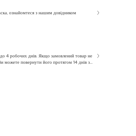
аска, ознайомтеся з нашим довідником
 до 4 робочих днів. Якщо замовлений товар не
Ви можете повернути його протягом 14 днів з
не був у використанні. Щоб здійснити
 у заяві на повернення, яку Ви отримали разом
 нашою службою підтримки клієнтів за
7 з понеділка по п’ятницю, з 10 до 18.