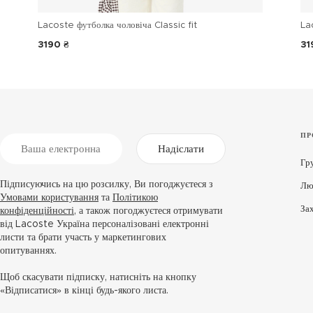
Lacoste футболка чоловіча Classic fit
La
3190 ₴
31
ПР
Надіслати
Гр
Підписуючись на цю розсилку, Ви погоджуєтеся з
Лю
Умовами користування
та
Політикою
За
конфіденційності
, а також погоджуєтеся отримувати
від Lacoste Україна персоналізовані електронні
листи та брати участь у маркетингових
опитуваннях.
Щоб скасувати підписку, натисніть на кнопку
«Відписатися» в кінці будь-якого листа.