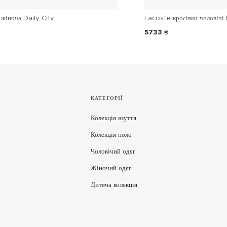
жіноча Daily City
Lacoste кросівки чоловічі 
5733 ₴
КАТЕГОРІЇ
Колекція взуття
Колекція поло
Чоловічий одяг
Жіночий одяг
Дитяча колекція