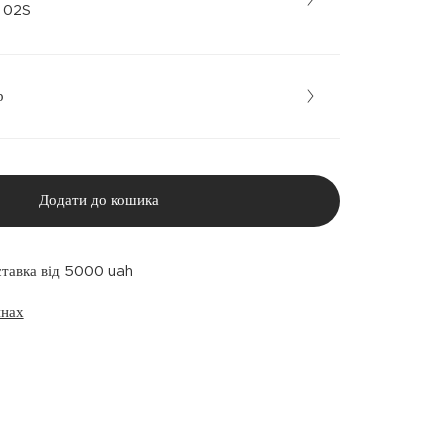
рний • 02S
р
Додати до кошика
ставка від 5000 uah
инах