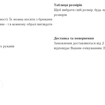
Таблиця розмірів
Щоб вибрати свій розмір, будь л
розмірів
ності. Їх можна носити з брюками
ни - і в кожному образі виглядати
Доставка та повернення
Замовлення доставляються від 2
ях рукавів
відповідає Вашим очікуванням, 
моменту отримання, якщо товар 
повернення, слідуйте інформації
із замовленням або зв’яжіться з
номером телефону: (044)-333-606