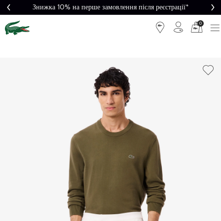
Знижка 10% на перше замовлення після реєстрації*
0
Легке
Потрібна
повернення
допомога?
Безкоштовна
Безпечна
доставка від
оплата
5000₴*