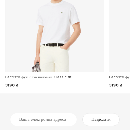
Lacoste футболка чоловіча Classic fit
Lacoste фу
3190 ₴
3190 ₴
Надіслати