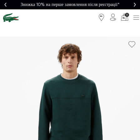
Знижка 10% на перше замовлення після реєстрації*
0
Легке
Потрібна
повернення
допомога?
Безкоштовна
Безпечна
доставка від
оплата
5000₴*