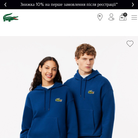
Знижка 10% на перше замовлення після реєстрації*
0
Легке
Потрібна
повернення
допомога?
Безкоштовна
Безпечна
доставка від
оплата
5000₴*