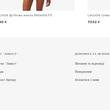
coste футболка жіноча Relaxed Fit
Lacoste сумка 
90 ₴
7032 ₴
О “ЛАКОСТ”
ДОПОМОГА ТА ЗВ'ЯЗОК
упа “Лакост”
Питання та відповіді
ди
Повернення
хист бренду
Зв’язатися з нами