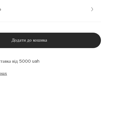
р
Додати до кошика
ставка від 5000 uah
инах