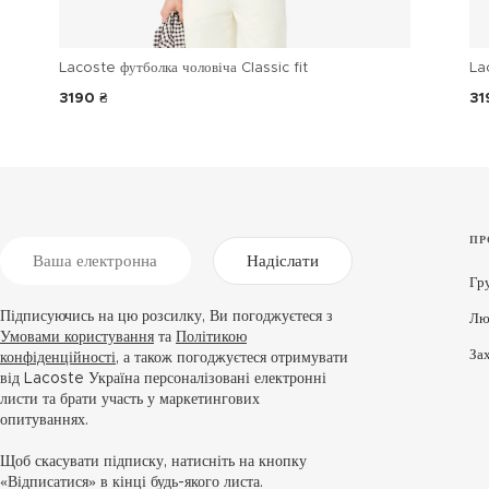
Lacoste футболка чоловіча Classic fit
La
3190 ₴
31
ПР
Надіслати
Гр
Підписуючись на цю розсилку, Ви погоджуєтеся з
Лю
Умовами користування
та
Політикою
За
конфіденційності
, а також погоджуєтеся отримувати
від Lacoste Україна персоналізовані електронні
листи та брати участь у маркетингових
опитуваннях.
Щоб скасувати підписку, натисніть на кнопку
«Відписатися» в кінці будь-якого листа.