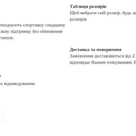
Таблиця розмірів
Щоб вибрати свій розмір, будь л
розмірів
у, поєднують спортивну спадщину
альну підтримку без обмеження
отипом.
Доставка та повернення
Замовлення доставляються від 2
відповідає Вашим очікуванням, 
моменту отримання, якщо товар 
повернення, слідуйте інформації
я
із замовленням або зв’яжіться з
або відшкодуванню
номером телефону: (044)-333-606