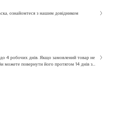
аска, ознайомтеся з нашим довідником
 до 4 робочих днів. Якщо замовлений товар не
Ви можете повернути його протягом 14 днів з
не був у використанні. Щоб здійснити
 у заяві на повернення, яку Ви отримали разом
 нашою службою підтримки клієнтів за
7 з понеділка по п’ятницю, з 10 до 18.