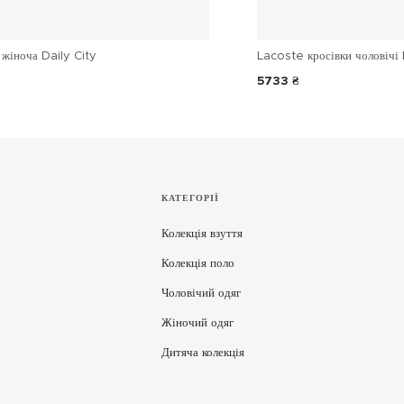
жіноча Daily City
Lacoste кросівки чоловічі 
5733 ₴
КАТЕГОРІЇ
Колекція взуття
Колекція поло
Чоловічий одяг
Жіночий одяг
Дитяча колекція