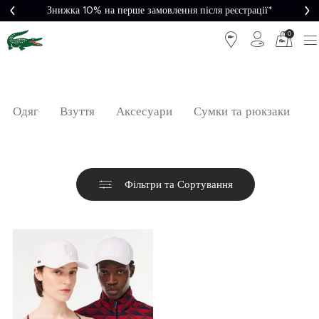
Знижка 10% на перше замовлення після реєстрації*
0
Одяг
Взуття
Аксесуари
Сумки та рюкзаки
Г
Фільтри та Сортування