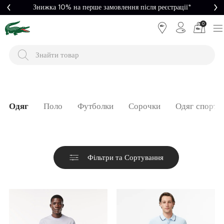
Легке повернення
0
Одяг
Поло
Футболки
Сорочки
Одяг спорти
Фільтри та Сортування