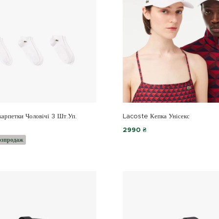
арпетки Чоловічі 3 Шт.уп.
Lacoste Кепка Унісекс
2990 ₴
озпродаж