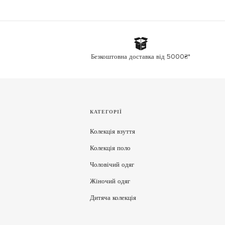
Безкоштовна доставка від 5000₴*
КАТЕГОРІЇ
Колекція взуття
Колекція поло
Чоловічий одяг
Жіночий одяг
Дитяча колекція