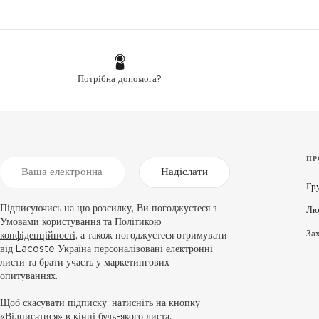
Потрібна допомога?
ПР
Надіслати
Гр
Підписуючись на цю розсилку, Ви погоджуєтеся з
Лю
Умовами користування
та
Політикою
За
конфіденційності
, а також погоджуєтеся отримувати
від Lacoste Україна персоналізовані електронні
листи та брати участь у маркетингових
опитуваннях.
Щоб скасувати підписку, натисніть на кнопку
«Відписатися» в кінці будь-якого листа.