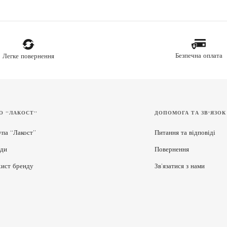
Безпечна оплата
Легке повернення
О “ЛАКОСТ”
ДОПОМОГА ТА ЗВ'ЯЗОК
упа “Лакост”
Питання та відповіді
ди
Повернення
хист бренду
Зв’язатися з нами