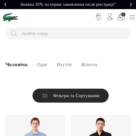
Легке повернення
0
Чоловіча
Одяг
Взуття
Жіноча
Фільтри та Сортування