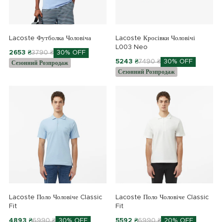
Lacoste Футболка Чоловіча
Lacoste Кросівки Чоловічі
L003 Neo
2653 ₴
3790 ₴
30% OFF
5243 ₴
7490 ₴
30% OFF
Сезонний Розпродаж
Сезонний Розпродаж
Lacoste Поло Чоловіче Classic
Lacoste Поло Чоловіче Classic
Fit
Fit
4893 ₴
6990 ₴
30% OFF
5592 ₴
6990 ₴
20% OFF