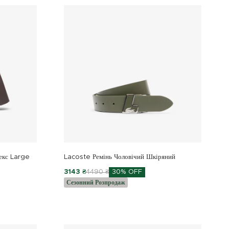
екс Large
Lacoste Ремінь Чоловічий Шкіряний
3143 ₴
4490 ₴
30% OFF
Сезонний Розпродаж