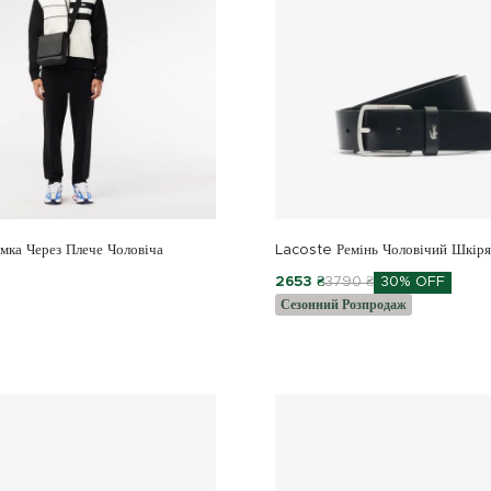
ка Через Плече Чоловіча
Lacoste Ремінь Чоловічий Шкір
2653 ₴
3790 ₴
30% OFF
Сезонний Розпродаж