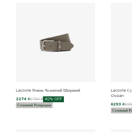
Lacoste Ремінь Чоловічий Шкіряний
Lacoste Сум
Ossian
2274 ₴
3790 ₴
40% OFF
6293 ₴
899
Сезонний Розпродаж
Сезонний Р