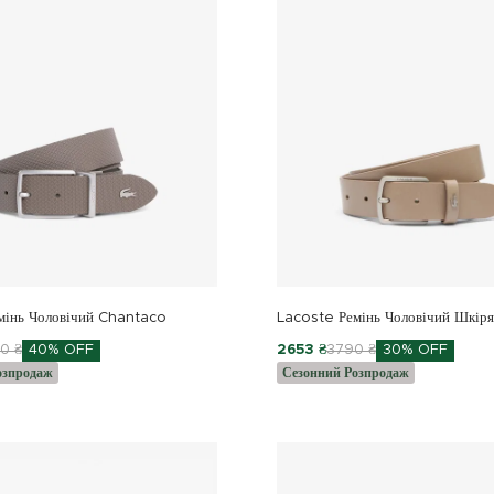
мінь Чоловічий Chantaco
Lacoste Ремінь Чоловічий Шкір
0 ₴
40% OFF
2653 ₴
3790 ₴
30% OFF
озпродаж
Сезонний Розпродаж