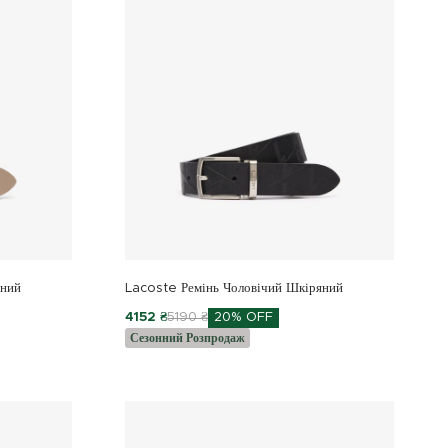
яний
Lacoste Ремінь Чоловічий Шкіряний
4152 ₴
5190 ₴
20% OFF
Сезонний Розпродаж