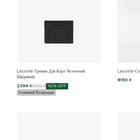
Lacoste Тримач Для Карт Чоловічий
Lacoste Сум
Шкіряний
8190 ₴
2394 ₴
3990 ₴
40% OFF
Сезонний Розпродаж