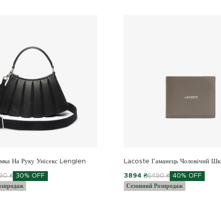
мка На Руку Унісекс Lenglen
Lacoste Гаманець Чоловічий Шк
90 ₴
30% OFF
3894 ₴
6490 ₴
40% OFF
озпродаж
Сезонний Розпродаж