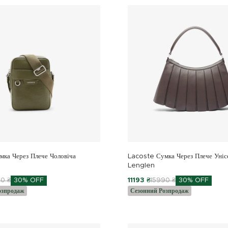
ка Через Плече Чоловіча
Lacoste Сумка Через Плече Уніс
Lenglen
0 ₴
30% OFF
11193 ₴
15990 ₴
30% OFF
озпродаж
Сезонний Розпродаж