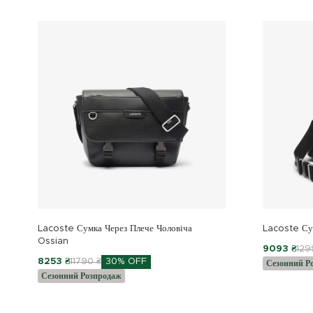
Куртки та пальта
Білизна
Куртки та пальта
Lacoste Сумка Через Плече Чоловіча
Lacoste Су
Ossian
9093 ₴
129
8253 ₴
11790 ₴
30% OFF
Сезонний Р
Сезонний Розпродаж