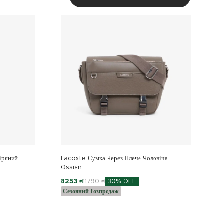
іряний
Lacoste Сумка Через Плече Чоловіча
Ossian
8253 ₴
11790 ₴
30% OFF
Сезонний Розпродаж