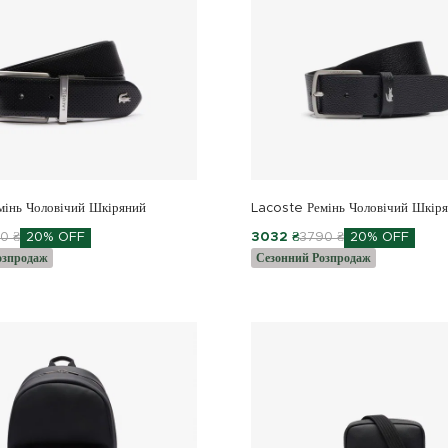
мінь Чоловічий Шкіряний
Lacoste Ремінь Чоловічий Шкір
0 ₴
20% OFF
3032 ₴
3790 ₴
20% OFF
озпродаж
Сезонний Розпродаж