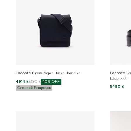
Lacoste Сумка Через Плече Чоловіча
Lacoste Рем
Шкіряний
4914 ₴
8190 ₴
40% OFF
5490 ₴
Сезонний Розпродаж