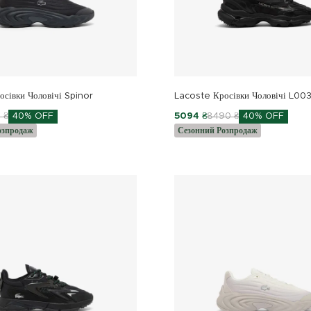
сівки Чоловічі Spinor
Lacoste Кросівки Чоловічі L00
 ₴
40% OFF
5094 ₴
8490 ₴
40% OFF
озпродаж
Сезонний Розпродаж