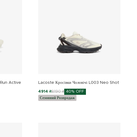
 Run Active
Lacoste Кросівки Чоловічі L003 Neo Shot
4914 ₴
8190 ₴
40% OFF
Сезонний Розпродаж