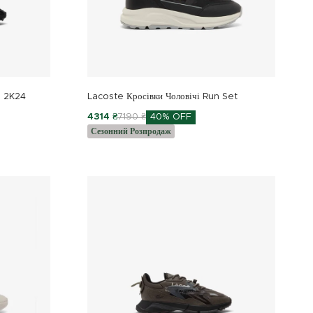
3 2K24
Lacoste Кросівки Чоловічі Run Set
4314 ₴
7190 ₴
40% OFF
Сезонний Розпродаж