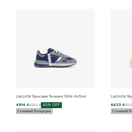
Куртки та пальта
Білизна
Куртки та пальта
Lacoste Кросівки Чоловічі Elite Active
Lacoste Кр
4914 ₴
8190 ₴
40% OFF
6433 ₴
919
Сезонний Розпродаж
Сезонний Р