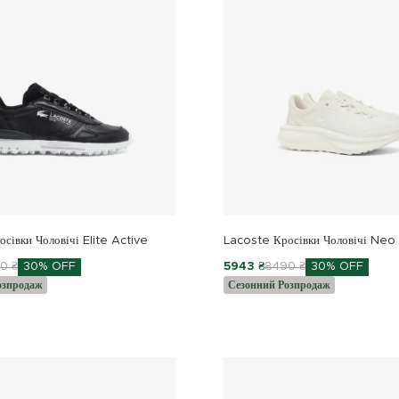
сівки Чоловічі Elite Active
Lacoste Кросівки Чоловічі Neo
0 ₴
30% OFF
5943 ₴
8490 ₴
30% OFF
озпродаж
Сезонний Розпродаж