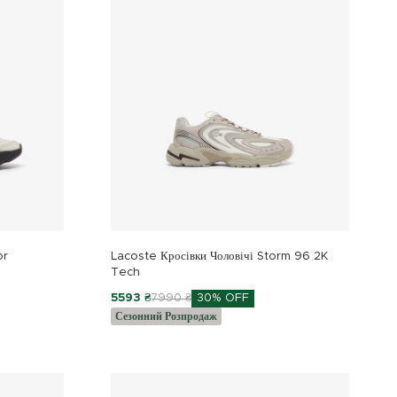
or
Lacoste Кросівки Чоловічі Storm 96 2K
Tech
5593 ₴
7990 ₴
30% OFF
Сезонний Розпродаж