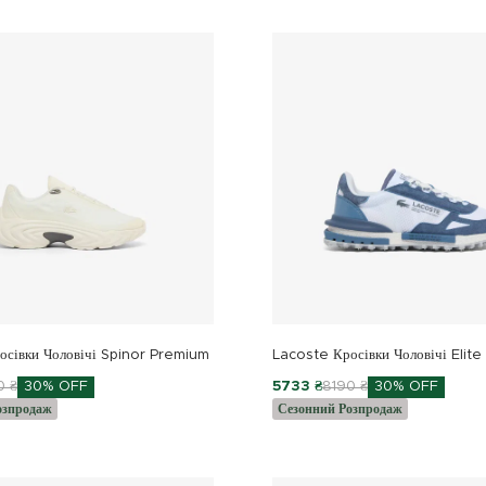
осівки Чоловічі Spinor Premium
Lacoste Кросівки Чоловічі Elite
0 ₴
30% OFF
5733 ₴
8190 ₴
30% OFF
озпродаж
Сезонний Розпродаж