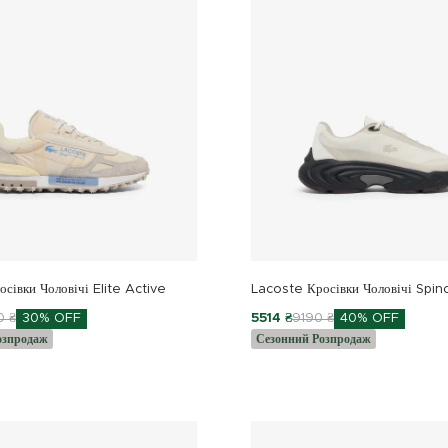
сівки Чоловічі Elite Active
Lacoste Кросівки Чоловічі Spin
0 ₴
30% OFF
5514 ₴
9190 ₴
40% OFF
озпродаж
Сезонний Розпродаж