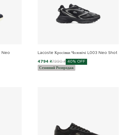
3 Neo
Lacoste Кросівки Чоловічі L003 Neo Shot
4794 ₴
7990 ₴
40% OFF
Сезонний Розпродаж