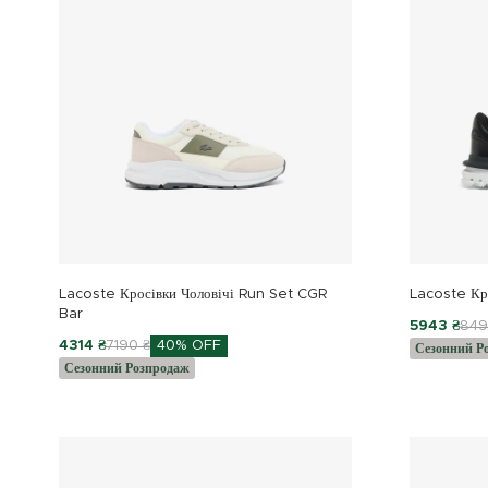
Lacoste Кросівки Чоловічі Run Set CGR
Lacoste Кро
Bar
5943 ₴
849
4314 ₴
7190 ₴
40% OFF
Сезонний Р
Сезонний Розпродаж