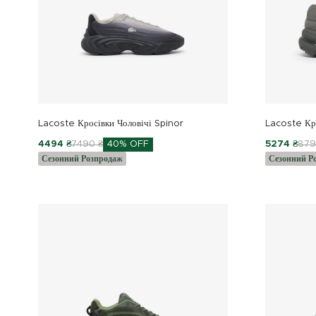
Lacoste Кросівки Чоловічі Spinor
Lacoste Кр
4494 ₴
7490 ₴
40% OFF
5274 ₴
879
Сезонний Розпродаж
Сезонний Р