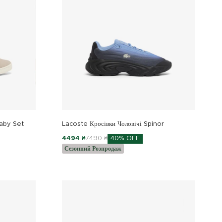
naby Set
Lacoste Кросівки Чоловічі Spinor
4494 ₴
7490 ₴
40% OFF
Сезонний Розпродаж