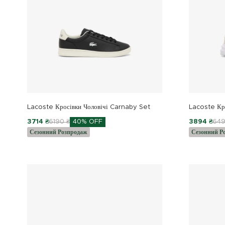
Lacoste Кросівки Чоловічі Carnaby Set
Lacoste Кро
3714 ₴
6190 ₴
40% OFF
3894 ₴
649
Сезонний Розпродаж
Сезонний Р