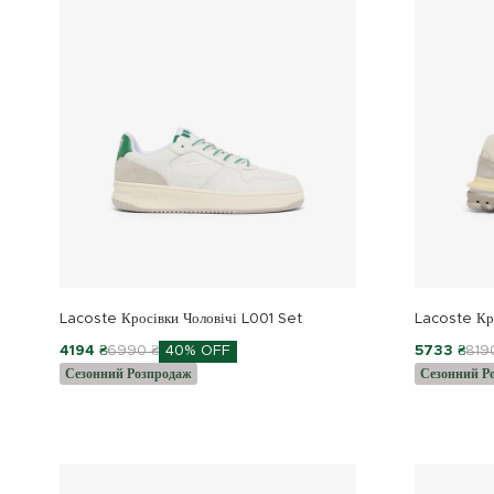
Lacoste Кросівки Чоловічі L001 Set
Lacoste Кро
4194 ₴
6990 ₴
40% OFF
5733 ₴
819
Сезонний Розпродаж
Сезонний Р