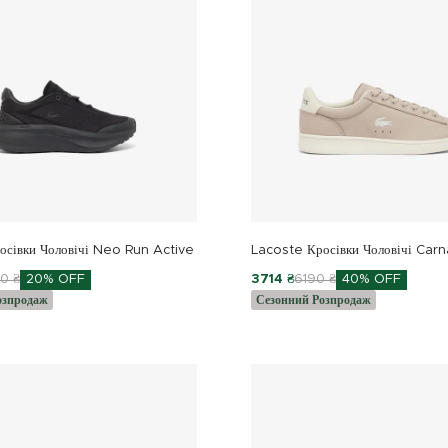
осівки Чоловічі Neo Run Active
Lacoste Кросівки Чоловічі Car
0 ₴
20% OFF
3714 ₴
6190 ₴
40% OFF
озпродаж
Сезонний Розпродаж