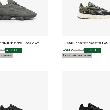
осівки Чоловічі L003 2K24
Lacoste Кросівки Чоловічі L00
0 ₴
40% OFF
5243 ₴
7490 ₴
30% OFF
озпродаж
Сезонний Розпродаж