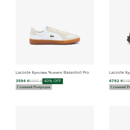
Lacoste Кросівки Чоловічі Baseshot Pro
Lacoste Кр
3594 ₴
5990 ₴
40% OFF
6792 ₴
849
Сезонний Розпродаж
Сезонний Р